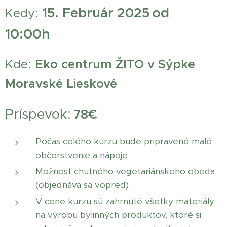
od
15.
Február 2025
Kedy:
10:00h
Kde:
Eko centrum ŽITO v Sýpke
Moravské Lieskové
Príspevok:
78
€
Počas celého kurzu bude pripravené malé
občerstvenie a nápoje.
Možnosť chutného vegetariánskeho obeda
(objednáva sa vopred).
V cene kurzu sú zahrnuté všetky materiály
na výrobu bylinných produktov, ktoré si