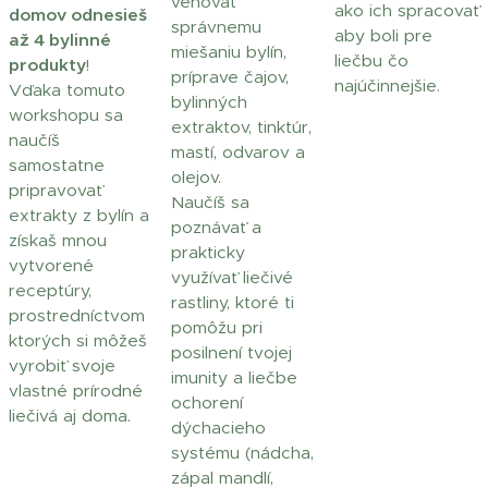
venovať
ako ich spracovať
domov odnesieš
správnemu
aby boli pre
až
4 bylinné
miešaniu bylín,
liečbu čo
produkty
!
príprave čajov,
najúčinnejšie.
Vďaka tomuto
bylinných
workshopu sa
extraktov, tinktúr,
naučíš
mastí, odvarov a
samostatne
olejov.
pripravovať
Naučíš sa
extrakty z bylín a
poznávať a
získaš mnou
prakticky
vytvorené
využívať liečivé
receptúry,
rastliny, ktoré ti
prostredníctvom
pomôžu pri
ktorých si môžeš
posilnení tvojej
vyrobiť svoje
imunity a liečbe
vlastné prírodné
ochorení
liečivá aj doma.
dýchacieho
systému (nádcha,
zápal mandlí,