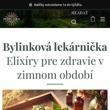
Balíčky odosielame 1x do týždňa
HĽADAŤ
Bylinková lekárnička
Elixíry pre zdravie v
zimnom období