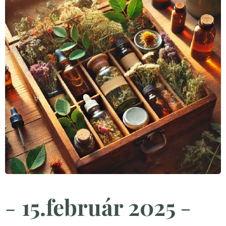
-
15.
február 2025
-