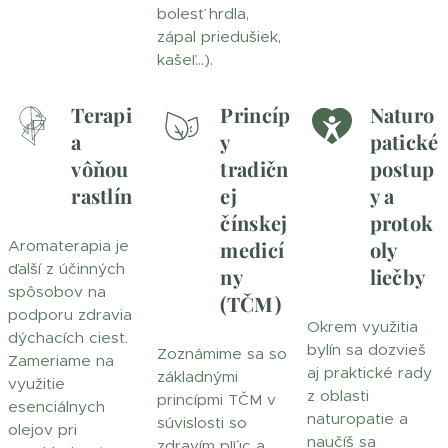
bolesť hrdla,
zápal priedušiek,
kašeľ...).
Terapi
Princíp
Naturo
a
y
patické
vôňou
tradičn
postup
rastlín
ej
y a
čínskej
protok
Aromaterapia je
medicí
oly
ďalší z účinných
ny
liečby
spôsobov na
(TČM)
podporu zdravia
Okrem využitia
dýchacích ciest.
bylín sa dozvieš
Zoznámime sa so
Zameriame na
aj praktické rady
základnými
využitie
z oblasti
princípmi TČM v
esenciálnych
naturopatie a
súvislosti so
olejov pri
naučíš sa
zdravím pľúc a