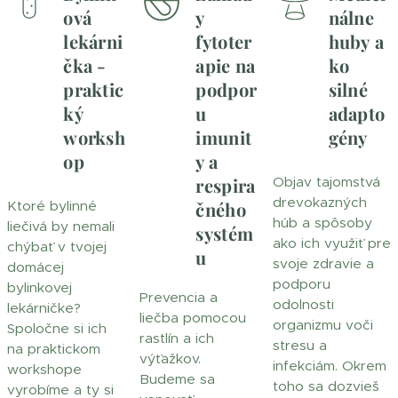
ová
y
nálne
lekárni
fytoter
huby
a
čka -
apie na
ko
praktic
podpor
silné
ký
u
adapto
worksh
imunit
gény
op
y a
respira
Objav tajomstvá
drevokazných
Ktoré bylinné
čného
húb a spôsoby
liečivá by nemali
systém
ako ich využiť pre
chýbať v tvojej
u
svoje zdravie a
domácej
podporu
bylinkovej
Prevencia a
odolnosti
lekárničke?
liečba pomocou
organizmu voči
Spoločne si ich
rastlín a ich
stresu a
na praktickom
výťažkov.
infekciám. Okrem
workshope
Budeme sa
toho sa dozvieš
vyrobíme a ty si