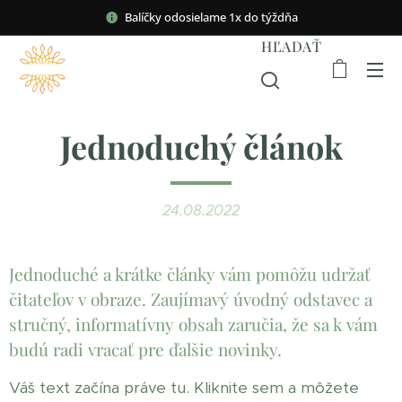
Balíčky odosielame 1x do týždňa
HĽADAŤ
Jednoduchý článok
24.08.2022
Jednoduché a krátke články vám pomôžu udržať
čitateľov v obraze. Zaujímavý úvodný odstavec a
stručný, informatívny obsah zaručia, že sa k vám
budú radi vracať pre ďalšie novinky.
Váš text začína práve tu. Kliknite sem a môžete