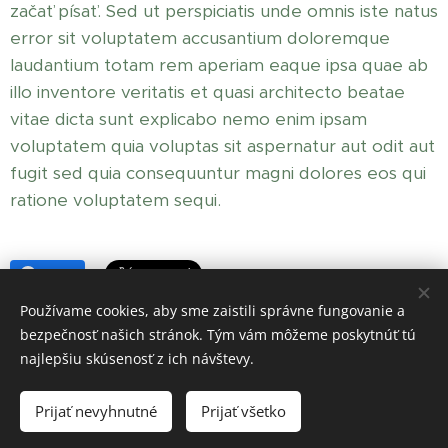
začať písať. Sed ut perspiciatis unde omnis iste natus
error sit voluptatem accusantium doloremque
laudantium totam rem aperiam eaque ipsa quae ab
illo inventore veritatis et quasi architecto beatae
vitae dicta sunt explicabo nemo enim ipsam
voluptatem quia voluptas sit aspernatur aut odit aut
fugit sed quia consequuntur magni dolores eos qui
ratione voluptatem sequi.
Share
Používame cookies, aby sme zaistili správne fungovanie a
bezpečnosť našich stránok. Tým vám môžeme poskytnúť tú
najlepšiu skúsenosť z ich návštevy.
HERBUSHKA
Prijať nevyhnutné
Prijať všetko
Cookies