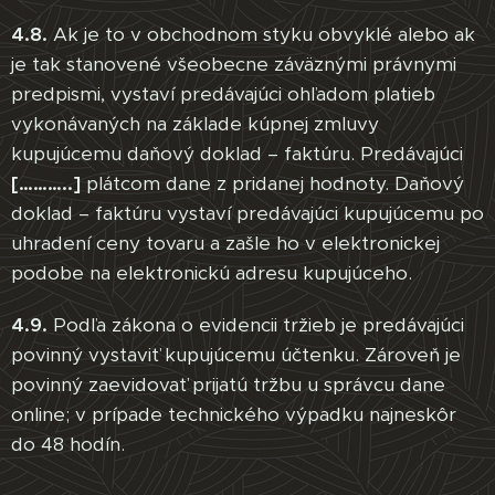
4.8.
Ak je to v obchodnom styku obvyklé alebo ak
je tak stanovené všeobecne záväznými právnymi
predpismi, vystaví predávajúci ohľadom platieb
vykonávaných na základe kúpnej zmluvy
kupujúcemu daňový doklad – faktúru. Predávajúci
[………..]
plátcom dane z pridanej hodnoty. Daňový
doklad – faktúru vystaví predávajúci kupujúcemu po
uhradení ceny tovaru a zašle ho v elektronickej
podobe na elektronickú adresu kupujúceho.
4.9.
Podľa zákona o evidencii tržieb je predávajúci
povinný vystaviť kupujúcemu účtenku. Zároveň je
povinný zaevidovať prijatú tržbu u správcu dane
online; v prípade technického výpadku najneskôr
do 48 hodín.