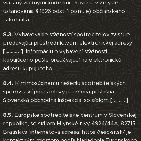
viazaný žiadnymi kódexmi chovania v zmysle
ustanovenia § 1826 odst. 1 písm. e) občianskeho
zákonníka.
8.3.
Vybavovanie sťažností spotrebiteľov zaisťuje
predávajúci prostredníctvom elektronickej adresy
[………..]
. Informáciu o vybavení sťažnosti
kupujúceho pošle predávajúcí na elektronickú
adresu kupujúceho.
8.4.
K mimosúdnemu riešeniu spotrebiteľských
sporov z kúpnej zmluvy je určená príslušná
Slovenská obchodná inšpekcia, so sídlom [………..].
8.5.
Európske spotrebiteľské centrum v Slovenskej
republike, so sídlom Mlynské nivy 4924/44A, 82715
Bratislava, internetová adresa: https://esc-sr.sk/ je
kontaktným miestom podľa Nariadenia Európskeho