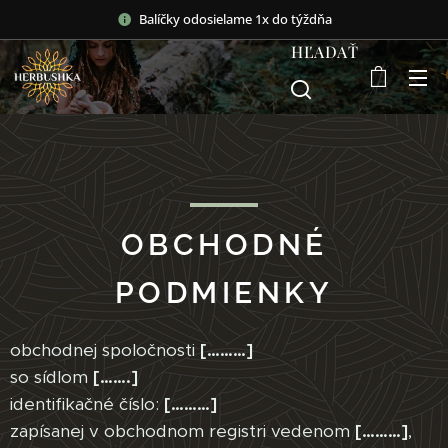
Balíčky odosielame 1x do týždňa
HĽADAŤ
OBCHODNÉ
PODMIENKY
obchodnej spoločnosti
[………]
so sídlom
[…….]
identifikačné číslo:
[………]
zapísanej v obchodnom registri vedenom
[………]
,