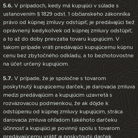
5.6.
V prípadoch, kedy má kupujúci v súlade s
ustanovením § 1829 odst. 1 občianskeho zákonníka
právo od kúpnej zmluvy odstúpiť, je predávajúci tiež
oprávnený kedykoľvek od kúpnej zmluvy odstúpiť,
a to až do doby prevzatia tovaru kupujúcim. V
takom prípade vráti predávajúci kupujúcemu kúpnu
cenu bez zbytočného odkladu, a to bezhotovostne
na účet určený kupujúcim.
5.7.
V prípade, že je spoločne s tovarom
poskytnutý kupujúcemu darček, je darovacia zmluva
medzi predávajúcim a kupujúcim uzavretá s
rozväzovacou podmienkou, že ak dôjde k
odstúpeniu od kúpnej zmluvy kupujúcim, stráca
darovacia zmluva ohľadom takéhoto darčeku
účinnosť a kupujúci je povinný spolu s tovarom
predávajúcemu vrátiť aj poskytnutý darček.