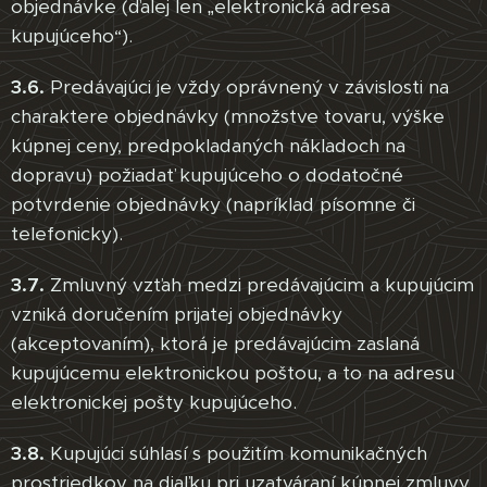
objednávke (ďalej len „elektronická adresa
kupujúceho“).
3.6.
Predávajúci je vždy oprávnený v závislosti na
charaktere objednávky (množstve tovaru, výške
kúpnej ceny, predpokladaných nákladoch na
dopravu) požiadať kupujúceho o dodatočné
potvrdenie objednávky (napríklad písomne či
telefonicky).
3.7.
Zmluvný vzťah medzi predávajúcim a kupujúcim
vzniká doručením prijatej objednávky
(akceptovaním), ktorá je predávajúcim zaslaná
kupujúcemu elektronickou poštou, a to na adresu
elektronickej pošty kupujúceho.
3.8.
Kupujúci súhlasí s použitím komunikačných
prostriedkov na diaľku pri uzatváraní kúpnej zmluvy.