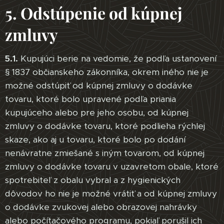
5. Odstúpenie od kúpnej
zmluvy
5.1.
Kupujúci berie na vedomie, že podľa ustanovení
§ 1837 občianskeho zákonníka, okrem iného nie je
možné odstúpiť od kúpnej zmluvy o dodávke
tovaru, ktoré bolo upravené podľa priania
kupujúceho alebo pre jeho osobu, od kúpnej
zmluvy o dodávke tovaru, ktoré podlieha rýchlej
skaze, ako aj u tovaru, ktoré bolo po dodání
nenávratne zmiešané s iným tovarom, od kúpnej
zmluvy o dodávke tovaru v uzavretom obale, ktoré
spotrebiteľ z obalu vybral a z hygienických
dôvodov ho nie je možné vrátiť a od kúpnej zmluvy
o dodávke zvukovej alebo obrazovej nahrávky
alebo počítačového programu, pokiaľ porušil ich