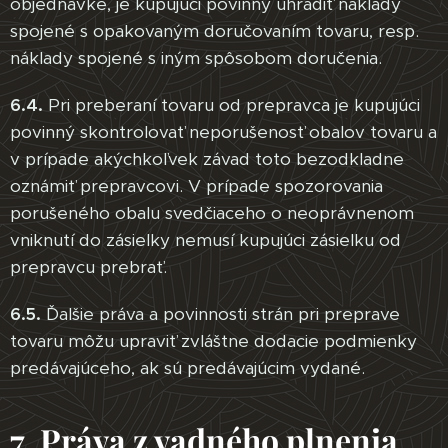
objednávke, je kupujúci povinný uhradiť náklady
spojené s opakovaným doručovaním tovaru, resp.
náklady spojené s iným spôsobom doručenia.
6.4.
Pri preberaní tovaru od prepravca je kupujúci
povinný skontrolovať neporušenosť obalov tovaru a
v prípade akýchkoľvek závad toto bezodkladne
oznámiť prepravcovi. V prípade spozorovania
porušeného obalu svedčiaceho o neoprávnenom
vniknutí do zásielky nemusí kupujúci zásielku od
prepravcu prebrať.
6.5.
Ďalšie práva a povinnosti strán pri preprave
tovaru môžu upraviť zvláštne dodacie podmienky
predávajúceho, ak sú predávajúcim vydané.
7. Práva z vadného plnenia