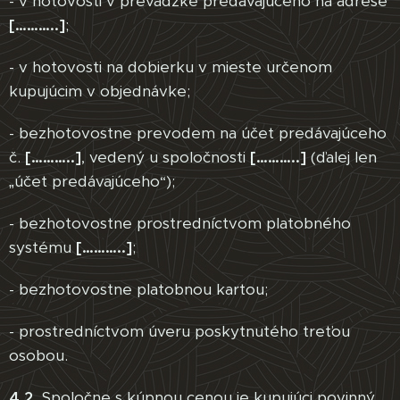
- v hotovosti v prevádzke predávajúceho na adrese
[………..]
;
- v hotovosti na dobierku v mieste určenom
kupujúcim v objednávke;
- bezhotovostne prevodem na účet predávajúceho
č.
[………..]
, vedený u spoločnosti
[………..]
(ďalej len
„účet predávajúceho“);
- bezhotovostne prostredníctvom platobného
systému
[………..]
;
- bezhotovostne platobnou kartou;
- prostredníctvom úveru poskytnutého treťou
osobou.
4.2.
Spoločne s kúpnou cenou je kupujúci povinný