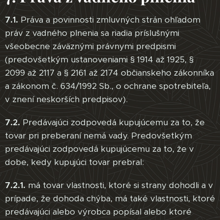
7.1.
Práva a povinnosti zmluvných strán ohľadom
práv z vadného plnenia sa riadia príslušnými
všeobecne záväznými právnymi predpismi
(predovšetkým ustanoveniami § 1914 až 1925, §
2099 až 2117 a § 2161 až 2174 občianskeho zákonníka
a zákonom č. 634/1992 Sb., o ochrane spotrebiteľa,
v znení neskorších predpisov).
7.2.
Predávajúci zodpovedá kupujúcemu za to, že
tovar pri preberaní nemá vady. Predovšetkým
predávajúci zodpovedá kupujúcemu za to, že v
dobe, kedy kupujúci tovar prebral:
7.2.1.
má tovar vlastnosti, ktoré si strany dohodli a v
prípade, že dohoda chýba, má také vlastnosti, ktoré
predávajúci alebo výrobca popísal alebo ktoré