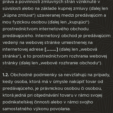
práva a povinnosti zmluvných strán vzniknuté v
súvislosti alebo na základe kupnej zmluvy (ďalej len
„kúpna zmluva“) uzavieranej medzi predávajúcim a
inou fyzickou osobou (ďalej len „kupujúci“)
prostredníctvom internetového obchodu
predávajúceho. Internetový obchod je predávajúcim
vedený na webovej stránke umiestnenej na
internetovej adrese
[………]
(ďalej len „webová
stránka“), a to prostredníctvom rozhrania webovej
stránky (ďalej len „webové rozhranie obchodu“).
1.2.
Obchodné podmienky sa nevzťahujú na prípady,
kedy osoba, ktorá má v úmysle nakúpiť tovar od
predávajúceho, je právnickou osobou či osobou,
ktorá jedná pri objednávání tovaru v rámci svojej
podnikateľskej činnosti alebo v rámci svojho
samostatného výkonu povolania.