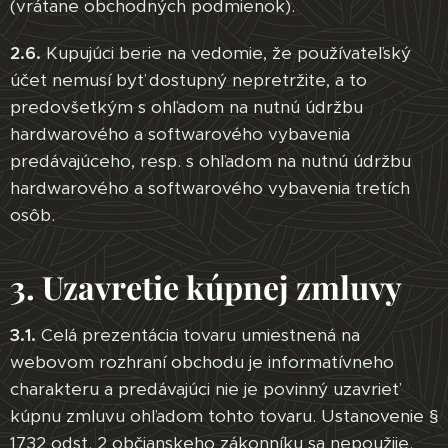
(vrátane obchodných podmienok).
2.6.
Kupujúci berie na vedomie, že používateľský
účet nemusí byť dostupný nepretržite, a to
predovšetkým s ohľadom na nutnú údržbu
hardwarového a softwarového vybavenia
predávajúceho, resp. s ohľadom na nutnú údržbu
hardwarového a softwarového vybavenia tretích
osôb.
3. Uzavretie kúpnej zmluvy
3.1.
Celá prezentácia tovaru umiestnená na
webovom rozhraní obchodu je informatívneho
charakteru a predávajúci nie je povinný uzavrieť
kúpnu zmluvu ohľadom tohto tovaru. Ustanovenie §
1732 odst. 2 občianskeho zákonníku sa nepoužije.