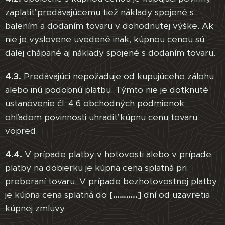
zaplatiť predávajúcemu tiež náklady spojené s
balením a dodaním tovaru v dohodnutej výške. Ak
nie je vyslovene uvedené inak, kúpnou cenou sú
ďalej chápané aj náklady spojené s dodaním tovaru.
4.3.
Predávajúci nepožaduje od kupujúceho zálohu
alebo inú podobnú platbu. Týmto nie je dotknuté
ustanovenie čl. 4.6 obchodných podmienok
ohľadom povinnosti uhradiť kúpnu cenu tovaru
vopred.
4.4.
V prípade platby v hotovosti alebo v prípade
platby na dobierku je kúpna cena splatná pri
preberaní tovaru. V prípade bezhotovostnej platby
je kúpna cena splatná do
[………..]
dní od uzavretia
kúpnej zmluvy.