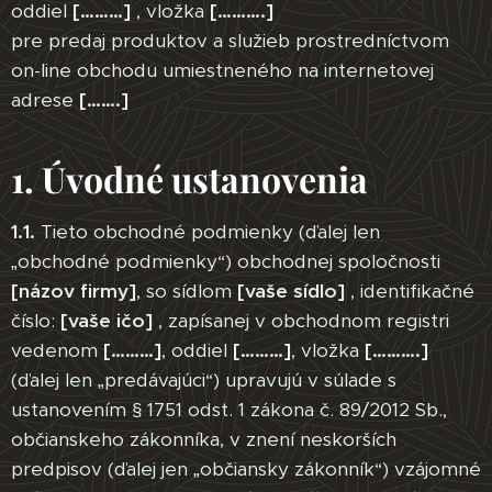
oddiel
[………]
, vložka
[……….]
pre predaj produktov a služieb prostredníctvom
on-line obchodu umiestneného na internetovej
adrese
[…….]
1. Úvodné ustanovenia
1.1.
Tieto obchodné podmienky (ďalej len
„obchodné podmienky“) obchodnej spoločnosti
[názov firmy]
, so sídlom
[vaše sídlo]
, identifikačné
číslo:
[vaše ičo]
, zapísanej v obchodnom registri
vedenom
[………]
, oddiel
[………]
, vložka
[……….]
(ďalej len „predávajúci“) upravujú v súlade s
ustanovením § 1751 odst. 1 zákona č. 89/2012 Sb.,
občianskeho zákonníka, v znení neskorších
predpisov (ďalej jen „občiansky zákonník“) vzájomné