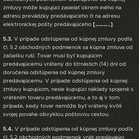
zmluvy môže kupujúci zasielať okrem iného na
adresu prevádzky predávajúceho či na adresu
elektronickej pošty predávajúceho
[………..]
.
5.3.
V prípade odstúpenia od kúpnej zmluvy podľa
čl. 5.2 obchodných podmienok sa kúpna zmluva od
začiatku ruší. Tovar musí byť kupujúcim
predávajúcemu vrátený do štrnástich (14) dní od
doručenia odstúpenia od kúpnej zmluvy
predávajúcemu. V prípade odstúpenia od kúpnej
zmluvy kupujúcim, nesie kupujúci náklady spojené s
vrátením tovaru predávajúcemu, a to aj v tom
prípade, kedy tovar nemôže byť vrátený kvôli
svojej povahe obvyklou poštovou cestou.
5.4.
V prípade odstúpenia od kúpnej zmluvy podľa
čl. 5.2 obchodných podmienok vráti predávajúci