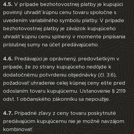
4.5.
V prípade bezhotovostnej platby je kupujúci
povinný uhradiť kúpnu cenu tovaru spoločne s
uvedením variabilného symbolu platby. V prípade
bezhotovostnej platby je záväzok kupujúceho
uhradiť kúpnu cenu splnený v momente pripísania
príslušnej sumy na účet predávajúceho.
4.6.
Predávajúci je oprávnený, predovšetkým v
prípade, že zo strany kupujúceho nedôjde k
dodatočnému potvrdeniu objednávky (čl. 3.6),
požadovať uhradenie celej kúpnej ceny ešte pred
odoslaním tovaru kupujúcemu. Ustanovenie § 2119
odst. 1 občianského zákonníku sa nepoužije.
4.7.
Prípadné zľavy z ceny tovaru poskytnuté
predávajúcim kupujúcemu nie je možné navzájom
kombinovať.