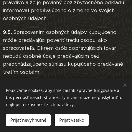
pravdivo a že je povinný bez zbytočného odkladu
informovať predávajúceho o zmene vo svojich
osobných údajoch.
9.5.
Spracovaním osobných údajov kupujúceho
môže predávajúci poveriť tretiu osobu, ako
spracovateľa. Okrem osôb dopravujúcich tovar
nebudú osobné údaje predávajúcim bez
predchádzajúceho súhlasu kupujúceho predávané
tretím osobám.
9.6.
Osobné údaje budú spracovávané po dobu
Používame cookies, aby sme zaistili správne fungovanie a
neurčitú. Osobné údaje budú spracovávané v
bezpečnosť našich stránok. Tým vám môžeme poskytnúť tú
elektronickej podobe automatizovaným spôsobom
najlepšiu skúsenosť z ich návštevy.
alebo v papierovej podobe neautomatizovaným
spôsobom.
Prijať nevyhnutné
Prijať všetko
9.7.
Kupujúci potvrdzuje, že poskytnuté osobné