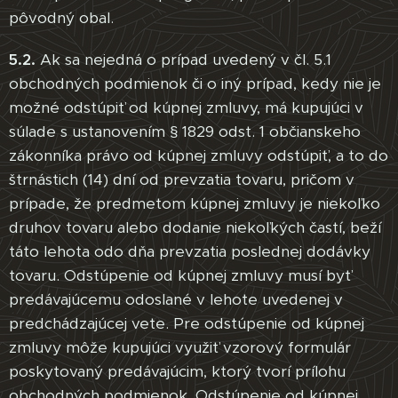
pôvodný obal.
5.2.
Ak sa nejedná o prípad uvedený v čl. 5.1
obchodných podmienok či o iný prípad, kedy nie je
možné odstúpiť od kúpnej zmluvy, má kupujúci v
súlade s ustanovením § 1829 odst. 1 občianskeho
zákonníka právo od kúpnej zmluvy odstúpiť, a to do
štrnástich (14) dní od prevzatia tovaru, pričom v
prípade, že predmetom kúpnej zmluvy je niekoľko
druhov tovaru alebo dodanie niekoľkých častí, beží
táto lehota odo dňa prevzatia poslednej dodávky
tovaru. Odstúpenie od kúpnej zmluvy musí byť
predávajúcemu odoslané v lehote uvedenej v
predchádzajúcej vete. Pre odstúpenie od kúpnej
zmluvy môže kupujúci využiť vzorový formulár
poskytovaný predávajúcim, ktorý tvorí prílohu
obchodných podmienok. Odstúpenie od kúpnej