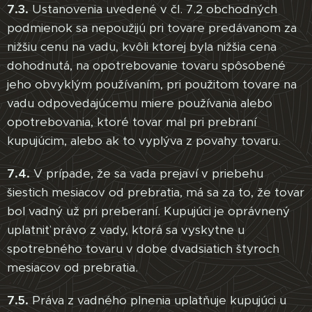
7.3.
Ustanovenia uvedené v čl. 7.2 obchodných
podmienok sa nepoužijú pri tovare predávanom za
nižšiu cenu na vadu, kvôli ktorej byla nižšia cena
dohodnutá, na opotrebovanie tovaru spôsobené
jeho obvyklým používaním, pri použitom tovare na
vadu odpovedajúcemu miere používania alebo
opotrebovania, ktoré tovar mal pri prebraní
kupujúcim, alebo ak to vyplýva z povahy tovaru.
7.4.
V prípade, že sa vada prejaví v priebehu
šiestich mesiacov od prebratia, má sa za to, že tovar
bol vadný už pri preberaní. Kupujúci je oprávnený
uplatniť právo z vady, ktorá sa vyskytne u
spotrebného tovaru v dobe dvadsiatich štyroch
mesiacov od prebratia.
7.5.
Práva z vadného plnenia uplatňuje kupujúci u