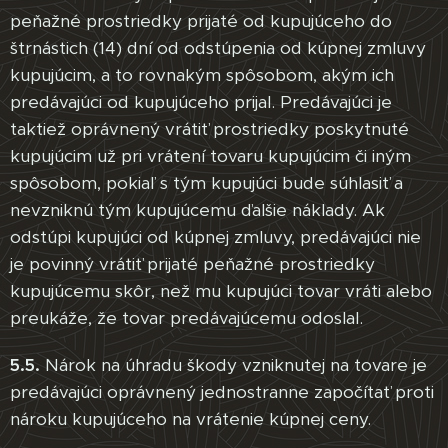
peňažné prostriedky prijaté od kupujúceho do
štrnástich (14) dní od odstúpenia od kúpnej zmluvy
kupujúcim, a to rovnakým spôsobom, akým ich
predávajúci od kupujúceho prijal. Predávajúci je
taktiež oprávnený vrátiť prostriedky poskytnuté
kupujúcim už pri vrátení tovaru kupujúcim či iným
spôsobom, pokiaľ s tým kupujúci bude súhlasiť a
nevzniknú tým kupujúcemu ďalšie náklady. Ak
odstúpi kupujúci od kúpnej zmluvy, predávajúci nie
je povinný vrátiť prijaté peňažné prostriedky
kupujúcemu skôr, než mu kupujúci tovar vráti alebo
preukáže, že tovar predávajúcemu odoslal.
5.5.
Nárok na úhradu škody vzniknutej na tovare je
predávajúci oprávnený jednostranne započítať proti
nároku kupujúceho na vrátenie kúpnej ceny.