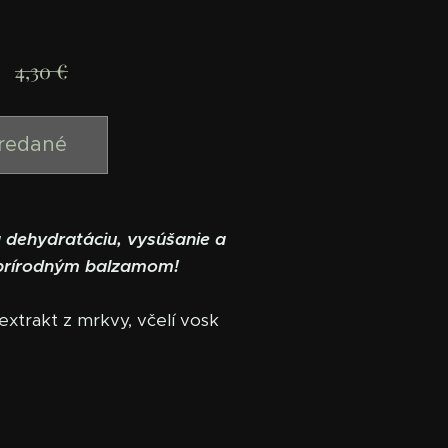
4,30
€
redané
 dehydratáciu, vysúšanie a
 prírodným balzamom!
xtrakt z mrkvy, včelí vosk