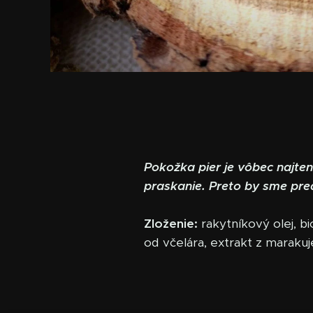
Pokožka pier je vôbec najte
praskanie. Preto by sme pr
Zloženie:
rakytníkový olej, b
od včelára, extrakt z marakuj