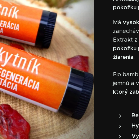
pokožku p
vysok
Má
zanecháva
Extrakt z
pokožku 
žiarenia
.
Bio bamb
jemnú a 
ktorý zab
Re
Hy
Vy