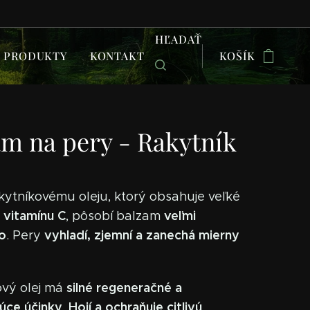
HĽADAŤ
PRODUKTY
KONTAKT
KOŠÍK
am na pery - Rakytník
ytníkovému oleju, ktorý obsahuje veľké
vitamínu C
veľmi
o
, pôsobí balzam
o
vyhladí, zjemní a zanechá mierny
. Pery
silné regeneračné a
ový olej má
júce účinky
Hojí a ochraňuje citlivú
.