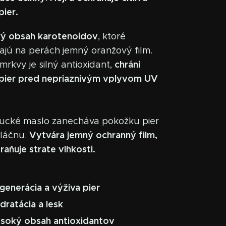
ier.
ý obsah karotenoidov
, ktoré
jú na perách jemný oranžový film.
chráni
 mrkvy je silný antioxidant,
pier pred nepriaznivým vplyvom UV
ucké maslo zanecháva pokožku pier
Vytvára jemný ochranný film,
vláčnu.
raňuje strate vlhkosti.
generácia a výživa pier
dratácia a lesk
soký obsah antioxidantov