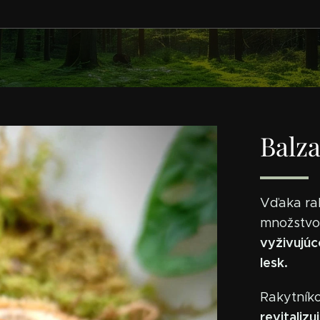
Balz
Vďaka rak
množstv
vyživujúc
lesk.
Rakytník
revitalizu