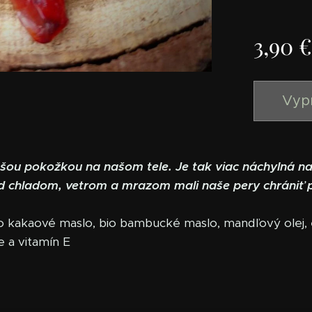
3,90
€
Vyp
nšou pokožkou na našom tele. Je tak viac náchylná na
ed chladom, vetrom a mrazom mali naše pery chrániť
io kakaové maslo, bio bambucké maslo, mandľový olej, e
e a vitamín E